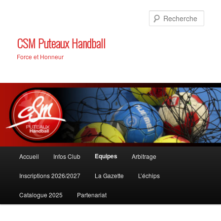
Aller
au
Rech
contenu
principal
CSM Puteaux Handball
Force et Honneur
Menu
Equipes
Accueil
Infos Club
Arbitrage
principal
Inscriptions 2026/2027
La Gazette
L’échips
Catalogue 2025
Partenariat