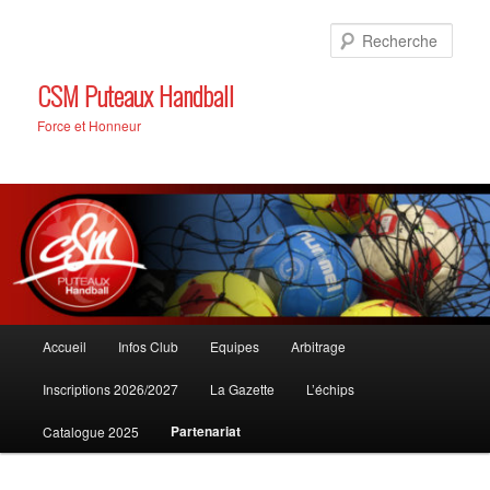
Aller
au
Rech
contenu
principal
CSM Puteaux Handball
Force et Honneur
Menu
Accueil
Infos Club
Equipes
Arbitrage
principal
Inscriptions 2026/2027
La Gazette
L’échips
Partenariat
Catalogue 2025