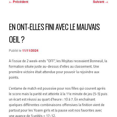
Navigation
←
Précédent
Suivant
→
des
articles
EN ONT-ELLES FINI AVEC LE MAUVAIS
OEIL ?
Publié le
11/11/2024
A l'issue de 2 week-ends "OFF", les Mojitas recevaient Bonneuil, la
formation située juste au-dessus d'elles au classement. Une
première victoire était attendue pour pouvoir la rejoindre aux
points.
L'entame de match est poussive pour nos filles qui courent après
le score mais la parité est atteinte à la 11e minute de jeu (5-5) puis
un écart est réussi au quart d'heure : 10 à 7. En enchaînant
quelques différentes combinaisons offensives la finition vient de
partout pour les Yoann girls et la pause voit nos favorites avec
une avance de 5 unités = 17-12.