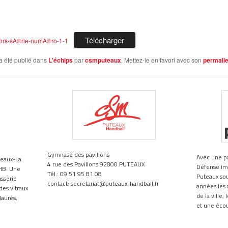
Télécharger
ors-sA©️rie-numA©️ro-1-1
a été publié dans
L'échips
par
csmputeaux
. Mettez-le en favori avec son
permali
Gymnase des pavillons
Avec une par
teaux-La
4 rue des Pavillons 92800 PUTEAUX
Défense impl
HB. Une
Tél.: 09 51 95 81 08
Puteaux so
asserie
contact: secretariat@puteaux-handball.fr
années les a
des vitraux
de la ville,
Jaurès,
et une écou