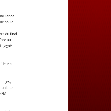
ini 1er de
que poule
ors du final
face au
nt gagné
i leur a
ssages,
nt un beau
e FM