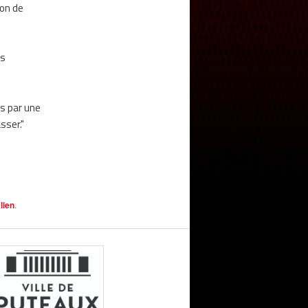
ion de
es
is par une
sser."
lien
.