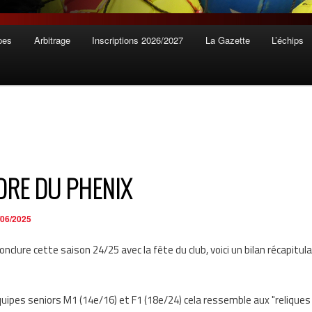
pes
Arbitrage
Inscriptions 2026/2027
La Gazette
L’échips
DRE DU PHENIX
/06/2025
nclure cette saison 24/25 avec la fête du club, voici un bilan récapitul
quipes seniors M1 (14e/16) et F1 (18e/24) cela ressemble aux "reliques 