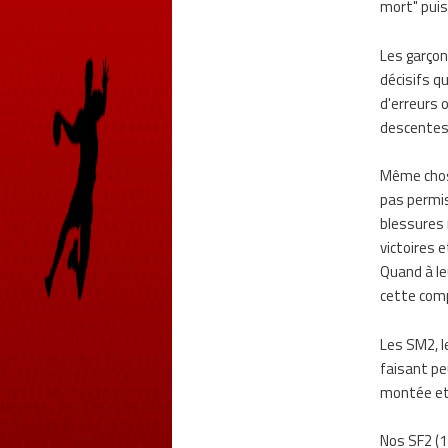
mort" puis
Les garçon
décisifs q
d'erreurs 
descentes 
Même chose
pas permis
blessures n
victoires 
Quand à le
cette comp
Les SM2, l
faisant pe
montée et 
Nos SF2 (1