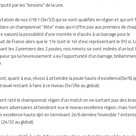
amputé par les "besoins" de la une.
tation de nos U18.1 (3e/32) qui se sont qualifiés en région et qui ont f
 dans un championnat "élite" mais qui n'offre pas aux premiers de cha
te saison) la possibilité d'une montée ni d'accès à un barrage pour le
 de France alors que le 17e (soit le 1er d'exc représentant le 91) si. L
ant les 2 premiers des 2 poules; nos minots se sont inclinés d'un but 
queur qui lui heureusement a eu l'opportunité d'un barrage, brillamme
e.
nt, quant à eux, réussi à atteindre la poule haute d'excellence(5e/6) qu
ravail restant à faire à ce niveau (5e/26e au global).
ont raté le championnat région d'un match en ne sortant pas des bra
leurs adversaires atteindront eux le niveau excellence région, mais fo
n excellence haute dpt en terminant 2e/6 derrière l'invincible ? entent
 (2e/32 au global).