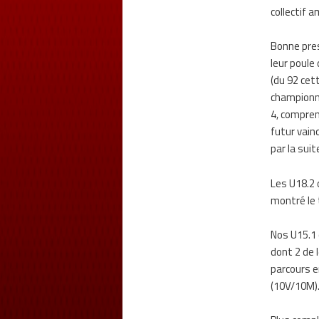
collectif 
Bonne pres
leur poule
(du 92 cet
championnat
4, compren
futur vain
par la suit
Les U18.2 o
montré le t
Nos U15.1 
dont 2 de 
parcours e
(10V/10M).