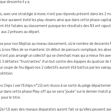
que descente il y a.
s, avec une stratégie à revoir, n'ont pas répondu présent dans les 2 
ui leur auraient évité les play-downs ainsi que dans cette phase capita
ont été fatales au classement puisque les résultats des N3 ont rajout
aux 2 prévues au départ.
 pour nos Mojitas au niveau classement, où le nombre de descente 
 à nos filles de se maintenir. Un début de parcours compliqué, les abs
'ont pas arrangé un collectif qui se cherchait mais qui a mieux fini ave
et 3 défaites "frustrantes" d'un but contre des équipes du quatuor de 
ur coupe de feu (ligue) nos 2 collectifs auront été battus par les vainq
étition.
es Chips ( voir l'Echips n°22) ont réussi à se sortir du piège départeme
ur dans cette phase Play-off qui se sera "jouée" sur le dernier match p
pour le titre.
2e/12) avec des niveaux disparates auront fait ce qu'elles peuvent av