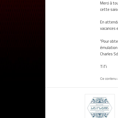
Merci à to
cette sais
En attenda
vacances e
"Pour obte
émulation 
Charles S
TiTi
Ce contenu 