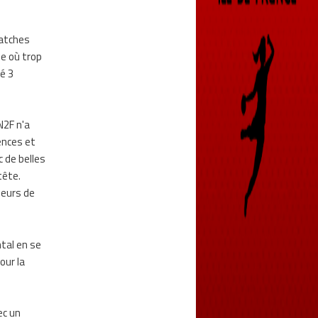
matches
le où trop
é 3
N2F n'a
ences et
c de belles
tête.
ueurs de
ntal en se
our la
ec un