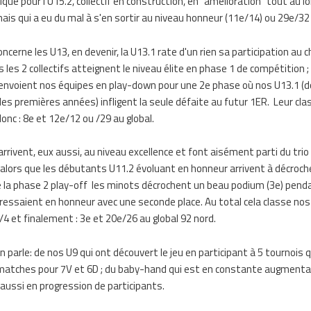
qué pour l'U15.2, collectif en construction, en "amélioration" tout au lo
ais qui a eu du mal à s'en sortir au niveau honneur (11e/14) ou 29e/32 
oncerne les U13, en devenir, la U13.1 rate d'un rien sa participation au 
 les 2 collectifs atteignent le niveau élite en phase 1 de compétition ;
envoient nos équipes en play-down pour une 2e phase où nos U13.1 (d
es premières années) infligent la seule défaite au futur 1ER. Leur c
onc : 8e et 12e/12 ou /29 au global.
arrivent, eux aussi, au niveau excellence et font aisément parti du trio
 alors que les débutants U11.2 évoluant en honneur arrivent à décroch
e la phase 2 play-off les minots décrochent un beau podium (3e) pend
ressaient en honneur avec une seconde place. Au total cela classe no
/4 et finalement : 3e et 20e/26 au global 92 nord.
on parle: de nos U9 qui ont découvert le jeu en participant à 5 tournois 
atches pour 7V et 6D ; du baby-hand qui est en constante augmenta
i aussi en progression de participants.