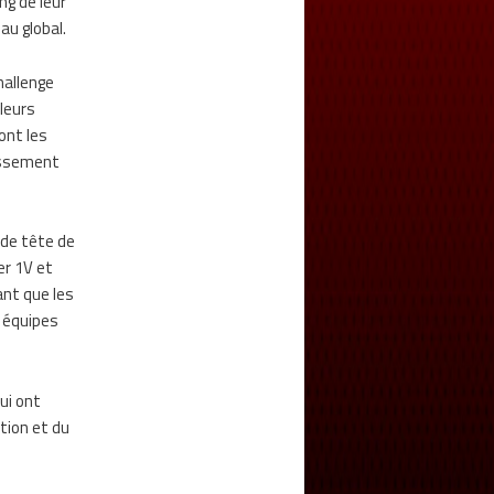
ng de leur
au global.
challenge
 leurs
ont les
lassement
 de tête de
er 1V et
ant que les
s équipes
qui ont
tion et du