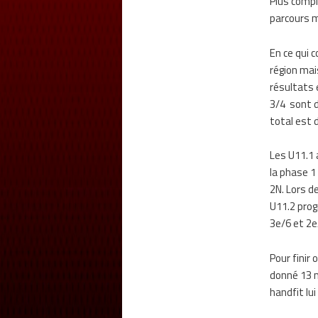
Plus compli
parcours m
En ce qui c
région mais
résultats 
3/4 sont d
total est d
Les U11.1 
la phase 1
2N. Lors d
U11.2 prog
3e/6 et 2e
Pour finir 
donné 13 m
handfit lu