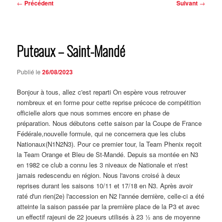
Navigation
←
Précédent
Suivant
→
des
articles
Puteaux – Saint-Mandé
Publié le
26/08/2023
Bonjour à tous, allez c'est reparti On espère vous retrouver
nombreux et en forme pour cette reprise précoce de compétition
officielle alors que nous sommes encore en phase de
préparation. Nous débutons cette saison par la Coupe de France
Fédérale,nouvelle formule, qui ne concernera que les clubs
Nationaux(N1N2N3). Pour ce premier tour, la Team Phenix reçoit
la Team Orange et Bleu de St-Mandé. Depuis sa montée en N3
en 1982 ce club a connu les 3 niveaux de Nationale et n'est
jamais redescendu en région. Nous l'avons croisé à deux
reprises durant les saisons 10/11 et 17/18 en N3. Après avoir
raté d'un rien(2e) l'accession en N2 l'année dernière, celle-ci a été
atteinte la saison passée par la première place de la P3 et avec
un effectif rajeuni de 22 joueurs utilisés à 23 ½ ans de moyenne