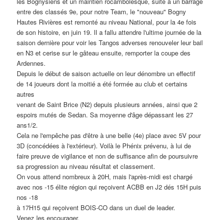
les Bognysiens et un maintien rocambolesque, suite à un barrage
entre des classés 9e, pour notre Team, le "nouveau" Bogny
Hautes Rivières est remonté au niveau National, pour la 4e fois
de son histoire, en juin 19. Il a fallu attendre l'ultime journée de la
saison dernière pour voir les Tangos adverses renouveler leur bail
en N3 et cerise sur le gâteau ensuite, remporter la coupe des
Ardennes.
Depuis le début de saison actuelle on leur dénombre un effectif
de 14 joueurs dont la moitié a été formée au club et certains
autres
venant de Saint Brice (N2) depuis plusieurs années, ainsi que 2
espoirs mutés de Sedan. Sa moyenne d'âge dépassant les 27
ans1/2.
Cela ne l'empêche pas d'être à une belle (4e) place avec 5V pour
3D (concédées à l'extérieur). Voilà le Phénix prévenu, à lui de
faire preuve de vigilance et non de suffisance afin de poursuivre
sa progression au niveau résultat et classement.
On vous attend nombreux à 20H, mais l'après-midi est chargé
avec nos -15 élite région qui reçoivent ACBB en J2 dés 15H puis
nos -18
à 17H15 qui reçoivent BOIS-CO dans un duel de leader.
Venez les encourager.