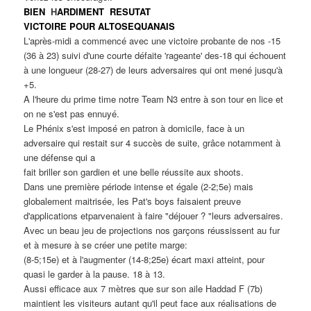
BI
EN
H
ARDIMENT RESUTAT
VICTOIRE POUR ALTOSEQUANAIS
L'après-midi a commencé avec une victoire probante de nos -15
(36 à 23) suivi d'une courte défaite 'rageante' des-18 qui échouent
à une longueur (28-27) ​de leurs adversaires qui ont mené jusqu'à
+5.
A l'heure du prime time notre Team N3 entre à son tour en lice et
on ne s'est pas ennuyé.
Le Phénix s'est imposé en patron à domicile, face à un
adversaire qui restait sur 4 succès de suite, grâce notamment à
une défense qui a
fait briller son gardien et une belle réussite aux shoots.
Dans une première période intense et égale (2-2;5e) mais
globalement maitrisée, les Pat's boys faisaient preuve
d'applications etparvenaient à faire "déjouer ? "leurs adversaires.
Avec un beau jeu de projections nos garçons réussissent au fur
et à mesure à se créer une petite marge:
(8-5;15e) et à l'augmenter (14-8;25e) écart maxi atteint, pour
quasi le garder à la pause. 18 à 13.
Aussi efficace aux 7 mètres que sur son aile Haddad F (7b)
maintient les visiteurs autant qu'il peut face aux réalisations de