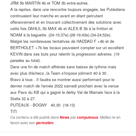
JRM 5b MARTIN 4b et TOM 3b entre-autres.
A la reprise, dans une rencontre toujours engagée, les Putéoliens
continuaient leur marche en avant en étant percutant
offensivement et en trouvant collectivement des solutions avec
cette fois DAHLIL 5b MAX 4b et ALEX.B 3b à la finition et
NOAM à la baguette .(24-15;37e).(28-19;43e).(34-24;52e).
Malgré les nombreuses tentatives de HADDAD F +4b et de
BERTHOLET +7b les locaux pouvaient compter sur un excellent
KEVIN dans ses buts pour ralentir la progression adverse. (19
parades au total).
Dans une fin de match effrénée sans baisse de rythme mais
avec plus d'échecs ,la Team s'impose joliment 40 à 30 .
Bravo à tous . Il faudra se montrer aussi performant pour le
dernier match de l'année 2022 samedi prochain avec la venue
aux Pavs du KB qui a gagné le derby Val de Marnais face à la
Stella 32 à 27.
PUTEAUX - BOGNY 40.30 (18-13)
TiTi
Ce contenu a été publié dans
News
par
csmputeaux
. Mettez-le en
favori avec son
permalien
.