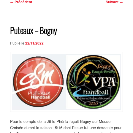
Navigation
←
Précédent
Suivant
→
des
articles
Puteaux – Bogny
Publié le
22/11/2022
Pour le compte de la J9 le Phénix reçoit Bogny sur Meuse.
Croisée durant la saison 15/16 dont l'issue fut une descente pour